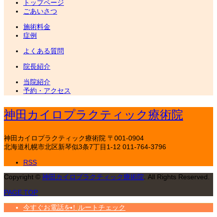
トップページ
ごあいさつ
施術料金
症例
よくある質問
院長紹介
当院紹介
予約・アクセス
神田カイロプラクティック療術院
神田カイロプラクティック療術院
〒001-0904
北海道札幌市北区新琴似3条7丁目1-12
011-764-3796
RSS
Copyright
©
神田カイロプラクティック療術院
. All Rights Reserved.
PAGE TOP
今すぐお電話を！
ルートチェック